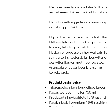
Med den medfølgende GRANDER revital
revitaliseres drikken på kort tid, sli
Den dobbeltveggede vakuumisolasjone
varmt i opptil 24 timer.
Et praktisk tefilter som skrus fast i fl
I tillegg følger det med et sportsdri
trening, fritid og aktiviteter på farten
Flasken er produsert i høykvalitets 18
samt svært slitesterkt. En beskytten
beskytter flasken mot riper og støt.
Vi anbefaler at du leser bruksanvisn
korrekt bruk.
Produktbeskrivelse
Tilgjengelig i fem forskjellige farger
Kapasitet: 500 ml eller 750 ml
Produsert i høykvalitets 18/8 rustfritt 
Karabinkrok i premium 18/8 rustfritt 