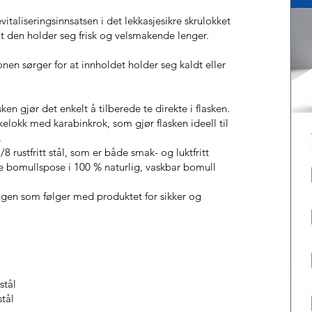
iseringsinnsatsen i det lekkasjesikre skrulokket
k at den holder seg frisk og velsmakende lenger.
n sørger for at innholdet holder seg kaldt eller
asken gjør det enkelt å tilberede te direkte i flasken.
kkelokk med karabinkrok, som gjør flasken ideell til
.
/8 rustfritt stål, som er både smak- og luktfritt
de bomullspose i 100 % naturlig, vaskbar bomull
ingen som følger med produktet for sikker og
stål
stål